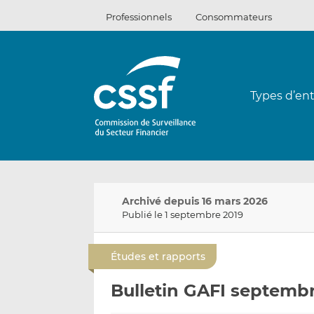
Passer
Professionnels
Consommateurs
au
contenu
Types d’ent
Archivé depuis 16 mars 2026
Publié le 1 septembre 2019
Études et rapports
Bulletin GAFI septemb