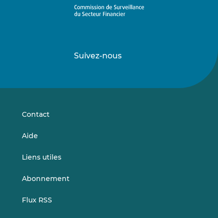
Suivez-nous
Suivez-
Suivez-
nous
nous
sur
sur
LinkedIn
Vimeo
Contact
Aide
Liens utiles
Abonnement
Flux RSS