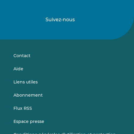
Suivez-nous
Suivez-
Suivez-
nous
nous
sur
sur
LinkedIn
Vimeo
Contact
Aide
Liens utiles
Abonnement
Flux RSS
Espace presse