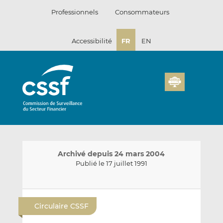
Passer
Professionnels
Consommateurs
au
contenu
Accessibilité
FR
EN
Archivé depuis 24 mars 2004
Publié le 17 juillet 1991
E
P
P
n
a
a
Circulaire CSSF
v
r
r
o
t
t