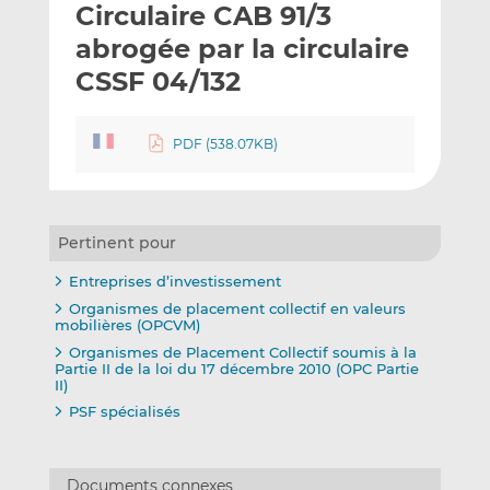
Circulaire CAB 91/3
y
a
a
e
g
g
abrogée par la circulaire
r
e
e
CSSF 04/132
p
r
r
a
s
s
r
u
u
PDF (538.07KB)
e
r
r
m
L
F
a
i
a
i
n
c
Pertinent pour
l
k
e
Entreprises d’investissement
e
b
Organismes de placement collectif en valeurs
d
o
mobilières (OPCVM)
I
o
Organismes de Placement Collectif soumis à la
n
k
Partie II de la loi du 17 décembre 2010 (OPC Partie
II)
PSF spécialisés
Documents connexes