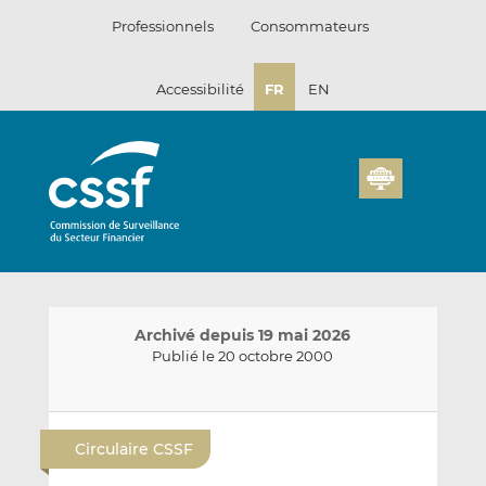
Passer
Professionnels
Consommateurs
au
contenu
Accessibilité
FR
EN
Archivé depuis 19 mai 2026
Publié le 20 octobre 2000
E
P
P
n
a
a
Circulaire CSSF
v
r
r
o
t
t