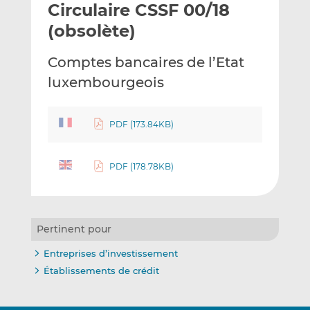
Circulaire CSSF 00/18
y
a
a
e
g
g
(obsolète)
r
e
e
p
r
r
Comptes bancaires de l’Etat
a
s
s
luxembourgeois
r
u
u
e
r
r
m
L
F
PDF (173.84KB)
a
i
a
i
n
c
l
k
e
PDF (178.78KB)
e
b
d
o
I
o
Pertinent pour
n
k
Entreprises d’investissement
Établissements de crédit