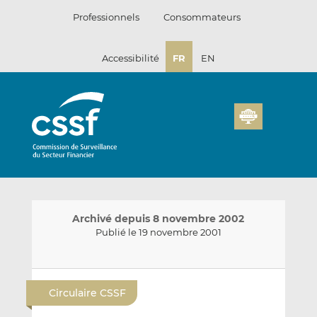
Passer
Professionnels
Consommateurs
au
contenu
Accessibilité
FR
EN
Archivé depuis 8 novembre 2002
Publié le 19 novembre 2001
E
P
P
n
a
a
Circulaire CSSF
v
r
r
o
t
t