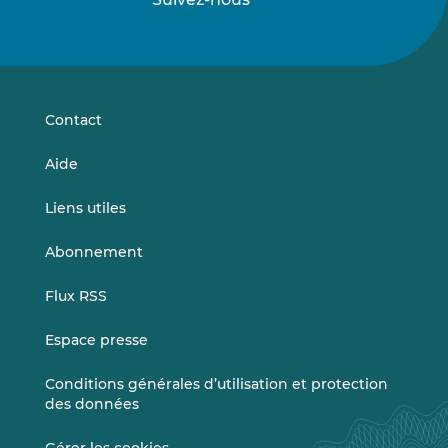
Suivez-
Suivez-
nous
nous
sur
sur
LinkedIn
Vimeo
Contact
Aide
Liens utiles
Abonnement
Flux RSS
Espace presse
Conditions générales d’utilisation et protection
des données