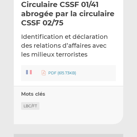
Circulaire CSSF 01/41
y
a
a
e
g
g
abrogée par la circulaire
r
e
e
CSSF 02/75
p
r
r
a
s
s
Identification et déclaration
r
u
u
des relations d’affaires avec
e
r
r
m
L
F
les milieux terroristes
a
i
a
i
n
c
PDF (615.73KB)
l
k
e
e
b
d
o
Mots clés
I
o
n
k
LBC/FT