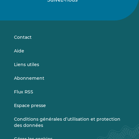
Suivez-
Suivez-
nous
nous
sur
sur
LinkedIn
Vimeo
Contact
Aide
Liens utiles
Abonnement
Flux RSS
Espace presse
Conditions générales d’utilisation et protection
des données