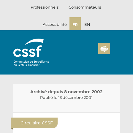
Passer
Professionnels
Consommateurs
au
contenu
Accessibilité
FR
EN
Archivé depuis 8 novembre 2002
Publié le 13 décembre 2001
E
P
P
n
a
a
Circulaire CSSF
v
r
r
o
t
t