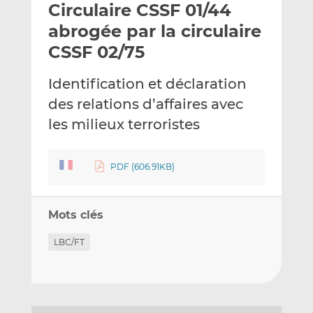
Circulaire CSSF 01/44
y
a
a
e
g
g
abrogée par la circulaire
r
e
e
CSSF 02/75
p
r
r
a
s
s
Identification et déclaration
r
u
u
des relations d’affaires avec
e
r
r
m
L
F
les milieux terroristes
a
i
a
i
n
c
PDF (606.91KB)
l
k
e
e
b
d
o
Mots clés
I
o
n
k
LBC/FT