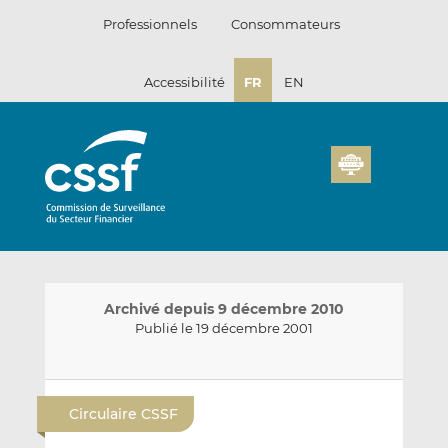
Passer
Professionnels
Consommateurs
au
contenu
Accessibilité
FR
EN
Archivé depuis 9 décembre 2010
Publié le 19 décembre 2001
E
P
P
n
a
a
Circulaire CSSF
v
r
r
o
t
t