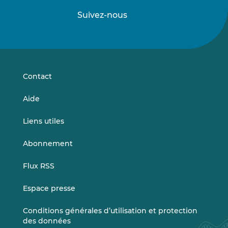
Suivez-nous
Suivez-
Suivez-
nous
nous
sur
sur
LinkedIn
Vimeo
Contact
Aide
Liens utiles
Abonnement
Flux RSS
Espace presse
Conditions générales d’utilisation et protection
des données