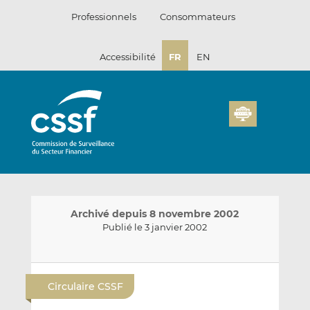
Passer
Professionnels
Consommateurs
au
contenu
Accessibilité
FR
EN
Archivé depuis 8 novembre 2002
Publié le 3 janvier 2002
E
P
P
n
a
a
Circulaire CSSF
v
r
r
o
t
t