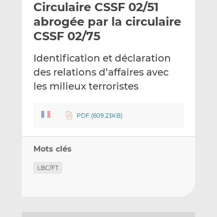
Circulaire CSSF 02/51
y
a
a
e
g
g
abrogée par la circulaire
r
e
e
CSSF 02/75
p
r
r
a
s
s
Identification et déclaration
r
u
u
des relations d’affaires avec
e
r
r
m
L
F
les milieux terroristes
a
i
a
i
n
c
PDF (609.23KB)
l
k
e
e
b
d
o
Mots clés
I
o
n
k
LBC/FT