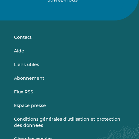
Suivez-
Suivez-
nous
nous
sur
sur
LinkedIn
Vimeo
Contact
Aide
Liens utiles
Abonnement
Flux RSS
Espace presse
Conditions générales d’utilisation et protection
des données