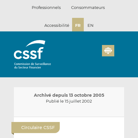
Passer
Professionnels
Consommateurs
au
contenu
Accessibilité
FR
EN
Archivé depuis 13 octobre 2005
Publié le 15 juillet 2002
E
P
P
n
a
a
Circulaire CSSF
v
r
r
o
t
t