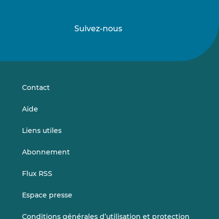
Suivez-nous
Suivez-
Suivez-
nous
nous
sur
sur
LinkedIn
Vimeo
Contact
Aide
Liens utiles
Abonnement
Flux RSS
Espace presse
Conditions générales d’utilisation et protection