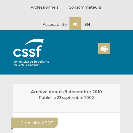
Passer
Professionnels
Consommateurs
au
contenu
Accessibilité
FR
EN
Archivé depuis 9 décembre 2010
Publié le 23 septembre 2002
E
P
P
n
a
a
Circulaire CSSF
v
r
r
o
t
t