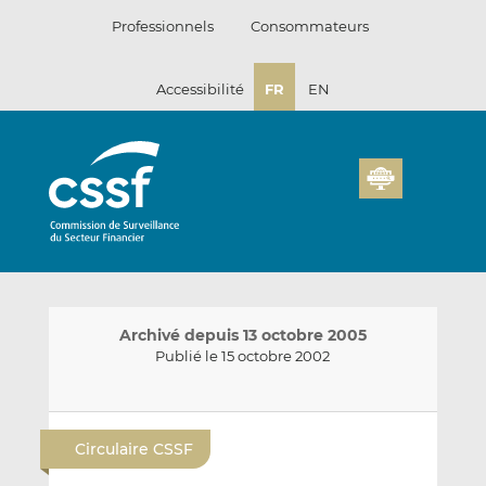
Passer
Professionnels
Consommateurs
au
contenu
Accessibilité
FR
EN
Archivé depuis 13 octobre 2005
Publié le 15 octobre 2002
E
P
P
n
a
a
Circulaire CSSF
v
r
r
o
t
t