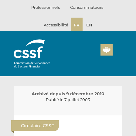
Passer
Professionnels
Consommateurs
au
contenu
Accessibilité
FR
EN
Archivé depuis 9 décembre 2010
Publié le 7 juillet 2003
E
P
P
n
a
a
Circulaire CSSF
v
r
r
o
t
t