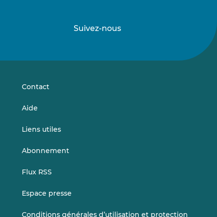
Suivez-nous
Suivez-
Suivez-
nous
nous
sur
sur
LinkedIn
Vimeo
Contact
Aide
Liens utiles
Abonnement
Flux RSS
Espace presse
Conditions générales d’utilisation et protection