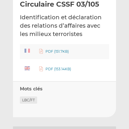
Circulaire CSSF 03/105
y
a
a
e
g
g
Identification et déclaration
r
e
e
p
r
r
des relations d’affaires avec
a
s
s
les milieux terroristes
r
u
u
e
r
r
m
L
F
PDF (151.7KB)
a
i
a
i
n
c
PDF (153.14KB)
l
k
e
e
b
d
o
Mots clés
I
o
n
k
LBC/FT