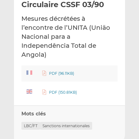
Circulaire CSSF 03/90
y
a
a
e
g
g
Mesures décrétées à
r
e
e
p
r
r
l’encontre de l’UNITA (União
a
s
s
Nacional para a
r
u
u
Independência Total de
e
r
r
Angola)
m
L
F
a
i
a
i
n
c
PDF (96.11KB)
l
k
e
e
b
d
o
PDF (150.81KB)
I
o
n
k
Mots clés
LBC/FT
Sanctions internationales