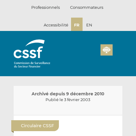
Passer
Professionnels
Consommateurs
au
contenu
Accessibilité
FR
EN
Archivé depuis 9 décembre 2010
Publié le 3 février 2003
E
P
P
n
a
a
Circulaire CSSF
v
r
r
o
t
t