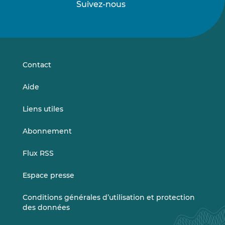
Suivez-nous
Suivez-
Suivez-
nous
nous
sur
sur
LinkedIn
Vimeo
Contact
Aide
Liens utiles
Abonnement
Flux RSS
Espace presse
Conditions générales d’utilisation et protection
des données