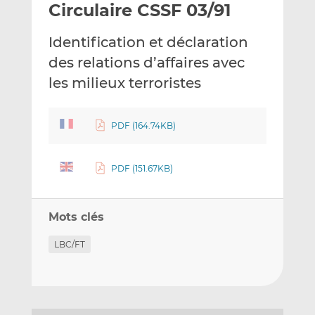
Circulaire CSSF 03/91
y
a
a
e
g
g
Identification et déclaration
r
e
e
p
r
r
des relations d’affaires avec
a
s
s
les milieux terroristes
r
u
u
e
r
r
m
L
F
PDF (164.74KB)
a
i
a
i
n
c
PDF (151.67KB)
l
k
e
e
b
d
o
Mots clés
I
o
n
k
LBC/FT