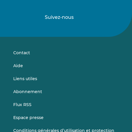
Suivez-nous
Suivez-
Suivez-
nous
nous
sur
sur
LinkedIn
Vimeo
Contact
Aide
Liens utiles
Abonnement
Flux RSS
Espace presse
Conditions générales d’utilisation et protection