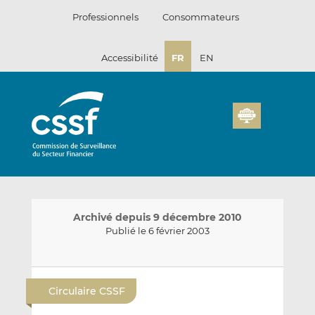
Passer
Professionnels
Consommateurs
au
contenu
Accessibilité
FR
EN
Archivé depuis 9 décembre 2010
Publié le 6 février 2003
E
P
P
n
a
a
Circulaire CSSF
v
r
r
o
t
t