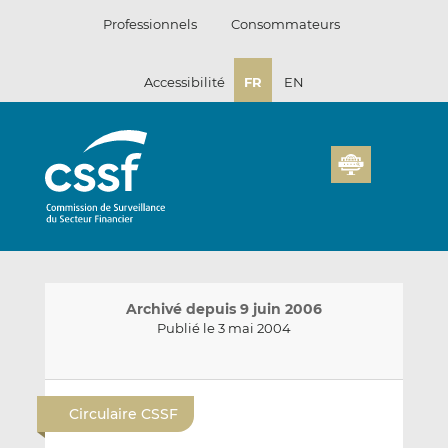
Passer
Professionnels
Consommateurs
au
contenu
Accessibilité
FR
EN
Archivé depuis 9 juin 2006
Publié le 3 mai 2004
E
P
P
n
a
a
Circulaire CSSF
v
r
r
o
t
t