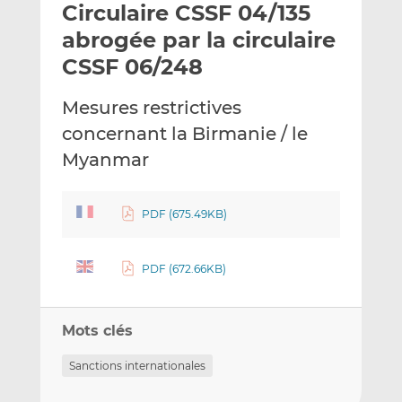
Circulaire CSSF 04/135
y
a
a
e
g
g
abrogée par la circulaire
r
e
e
CSSF 06/248
p
r
r
a
s
s
Mesures restrictives
r
u
u
concernant la Birmanie / le
e
r
r
m
L
F
Myanmar
a
i
a
i
n
c
PDF (675.49KB)
l
k
e
e
b
d
o
PDF (672.66KB)
I
o
n
k
Mots clés
Sanctions internationales