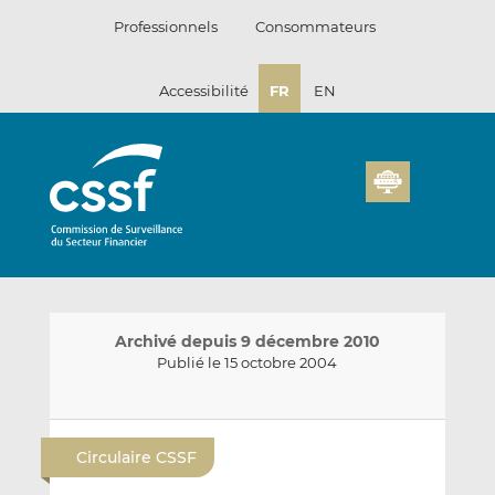
Passer
Professionnels
Consommateurs
au
contenu
Accessibilité
FR
EN
Archivé depuis 9 décembre 2010
Publié le 15 octobre 2004
E
P
P
n
a
a
Circulaire CSSF
v
r
r
o
t
t