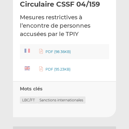
Circulaire CSSF 04/159
y
a
a
e
g
g
Mesures restrictives à
r
e
e
p
r
r
l’encontre de personnes
a
s
s
accusées par le TPIY
r
u
u
e
r
r
m
L
F
PDF (98.36KB)
a
i
a
i
n
c
PDF (95.23KB)
l
k
e
e
b
d
o
Mots clés
I
o
n
k
LBC/FT
Sanctions internationales