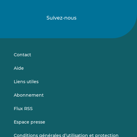
Suivez-nous
Suivez-
Suivez-
nous
nous
sur
sur
LinkedIn
Vimeo
Contact
Aide
Liens utiles
Abonnement
Flux RSS
Espace presse
Conditions générales d’utilisation et protection