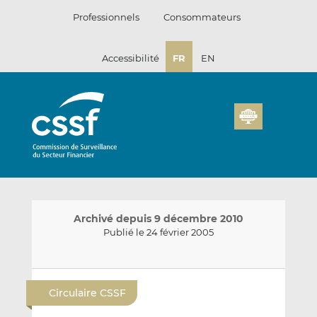
Passer
Professionnels
Consommateurs
au
contenu
Accessibilité
FR
EN
Archivé depuis 9 décembre 2010
Publié le 24 février 2005
E
P
P
n
a
a
Circulaire CSSF
v
r
r
o
t
t