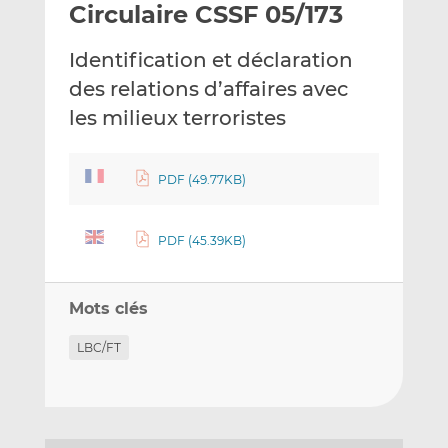
Circulaire CSSF 05/173
y
a
a
e
g
g
Identification et déclaration
r
e
e
p
r
r
des relations d’affaires avec
a
s
s
les milieux terroristes
r
u
u
e
r
r
m
L
F
PDF (49.77KB)
a
i
a
i
n
c
PDF (45.39KB)
l
k
e
e
b
d
o
Mots clés
I
o
n
k
LBC/FT