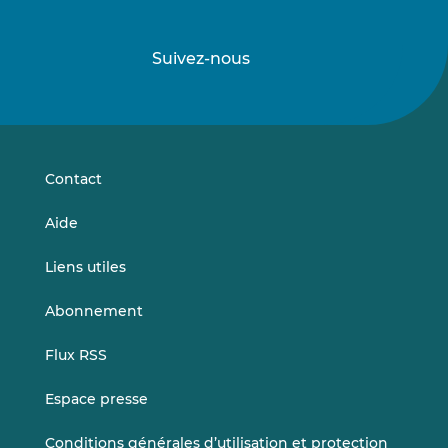
Suivez-nous
Suivez-
Suivez-
nous
nous
sur
sur
LinkedIn
Vimeo
Contact
Aide
Liens utiles
Abonnement
Flux RSS
Espace presse
Conditions générales d’utilisation et protection