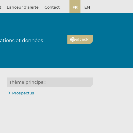
t
Lanceur d’alerte
Contact
FR
EN
eDesk
cations et données
Thème principal:
Prospectus