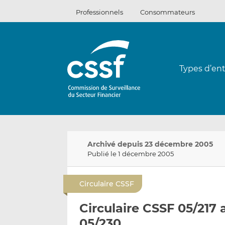
Passer
Professionnels
Consommateurs
au
contenu
Types d’ent
Archivé depuis 23 décembre 2005
Publié le 1 décembre 2005
Circulaire CSSF
Circulaire CSSF 05/217 
05/230