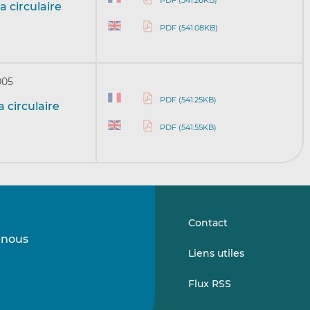
a circulaire
PDF (541.08KB)
005
PDF (541.25KB)
 circulaire
PDF (541.55KB)
Contact
-nous
Suivez-
Suivez-
Liens utiles
nous
nous
sur
sur
Flux RSS
LinkedIn
Vimeo