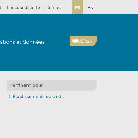
t
Lanceur d’alerte
Contact
FR
EN
eDesk
cations et données
Pertinent pour
Établissements de crédit