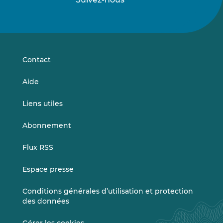
Suivez-
Suivez-
nous
nous
sur
sur
LinkedIn
Vimeo
Contact
Aide
Liens utiles
Abonnement
Flux RSS
Espace presse
Conditions générales d’utilisation et protection
des données