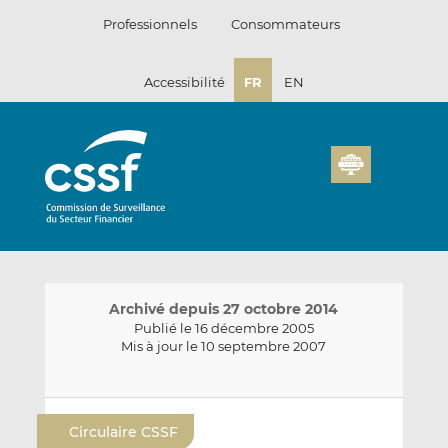
Passer
Professionnels
Consommateurs
au
contenu
Accessibilité
FR
EN
Archivé depuis 27 octobre 2014
Publié le 16 décembre 2005
Mis à jour le 10 septembre 2007
E
P
P
n
a
a
Circulaire CSSF
v
r
r