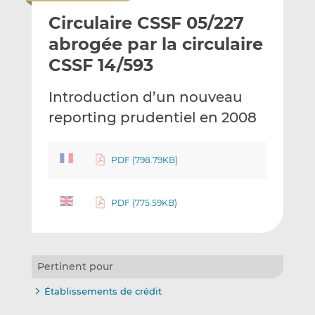
o
t
t
Circulaire CSSF 05/227
y
a
a
e
g
g
abrogée par la circulaire
r
e
e
CSSF 14/593
p
r
r
a
s
s
Introduction d’un nouveau
r
u
u
reporting prudentiel en 2008
e
r
r
m
L
F
a
i
a
PDF (798.79KB)
i
n
c
l
k
e
e
b
PDF (775.59KB)
d
o
I
o
n
k
Pertinent pour
Établissements de crédit