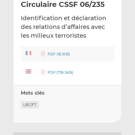
Circulaire CSSF 06/235
y
a
a
e
g
g
Identification et déclaration
r
e
e
p
r
r
des relations d’affaires avec
a
s
s
les milieux terroristes
r
u
u
e
r
r
m
L
F
PDF (16.1KB)
a
i
a
i
n
c
PDF (718.3KB)
l
k
e
e
b
d
o
Mots clés
I
o
n
k
LBC/FT