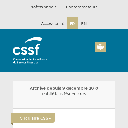
Passer
Professionnels
Consommateurs
au
contenu
Accessibilité
FR
EN
Archivé depuis 9 décembre 2010
Publié le 13 février 2006
E
P
P
n
a
a
Circulaire CSSF
v
r
r
o
t
t