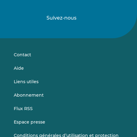
Suivez-nous
Suivez-
Suivez-
nous
nous
sur
sur
LinkedIn
Vimeo
Contact
Aide
Liens utiles
Abonnement
Flux RSS
Espace presse
Conditions générales d’utilisation et protection