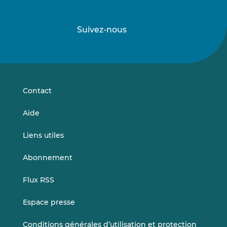
Suivez-nous
Suivez-
Suivez-
nous
nous
sur
sur
LinkedIn
Vimeo
Contact
Aide
Liens utiles
Abonnement
Flux RSS
Espace presse
Conditions générales d’utilisation et protection