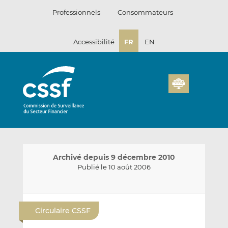
Passer
Professionnels
Consommateurs
au
contenu
Accessibilité
FR
EN
Archivé depuis 9 décembre 2010
Publié le 10 août 2006
E
P
P
n
a
a
Circulaire CSSF
v
r
r
o
t
t