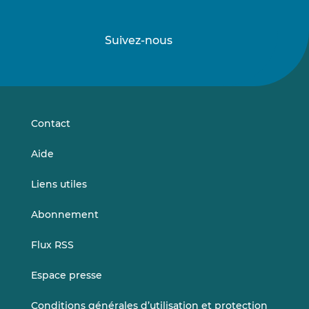
Suivez-nous
Suivez-
Suivez-
nous
nous
sur
sur
LinkedIn
Vimeo
Contact
Aide
Liens utiles
Abonnement
Flux RSS
Espace presse
Conditions générales d’utilisation et protection