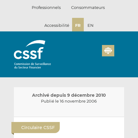
Passer
Professionnels
Consommateurs
au
contenu
Accessibilité
FR
EN
Archivé depuis 9 décembre 2010
Publié le 16 novembre 2006
E
P
P
n
a
a
Circulaire CSSF
v
r
r
o
t
t