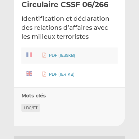
Circulaire CSSF 06/266
y
a
a
e
g
g
Identification et déclaration
r
e
e
p
r
r
des relations d’affaires avec
a
s
s
les milieux terroristes
r
u
u
e
r
r
m
L
F
PDF (16.39KB)
a
i
a
i
n
c
PDF (16.41KB)
l
k
e
e
b
d
o
Mots clés
I
o
n
k
LBC/FT