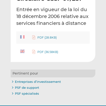
e
g
g
Entrée en vigueur de la loi du
r
e
e
p
r
r
18 décembre 2006 relative aux
a
s
s
services financiers à distance
r
u
u
e
r
r
m
L
F
PDF (28.8KB)
a
i
a
i
n
c
PDF (36.58KB)
l
k
e
e
b
d
o
I
o
Pertinent pour
n
k
Entreprises d’investissement
PSF de support
PSF spécialisés