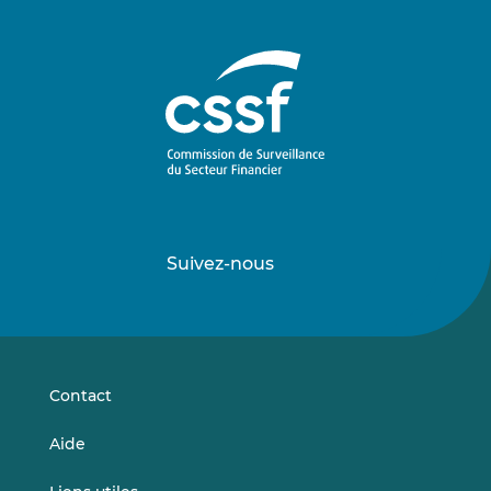
Suivez-nous
Suivez-
Suivez-
nous
nous
sur
sur
LinkedIn
Vimeo
Contact
Aide