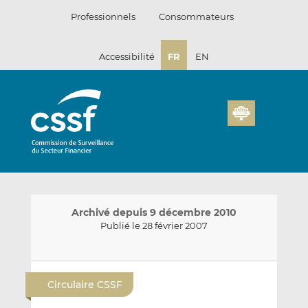
Passer
Professionnels
Consommateurs
au
contenu
Accessibilité
FR
EN
Archivé depuis 9 décembre 2010
Publié le 28 février 2007
E
P
P
n
a
a
Circulaire CSSF
v
r
r
o
t
t