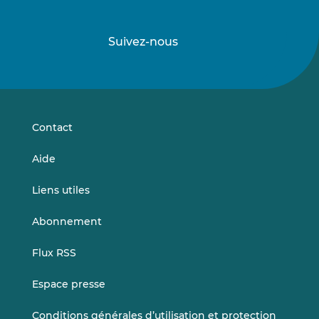
Suivez-nous
Suivez-
Suivez-
nous
nous
sur
sur
LinkedIn
Vimeo
Contact
Aide
Liens utiles
Abonnement
Flux RSS
Espace presse
Conditions générales d’utilisation et protection