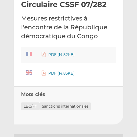
Circulaire CSSF 07/282
y
a
a
e
g
g
Mesures restrictives à
r
e
e
p
r
r
l’encontre de la République
a
s
s
démocratique du Congo
r
u
u
e
r
r
m
L
F
PDF (14.82KB)
a
i
a
i
n
c
PDF (14.85KB)
l
k
e
e
b
d
o
Mots clés
I
o
n
k
LBC/FT
Sanctions internationales