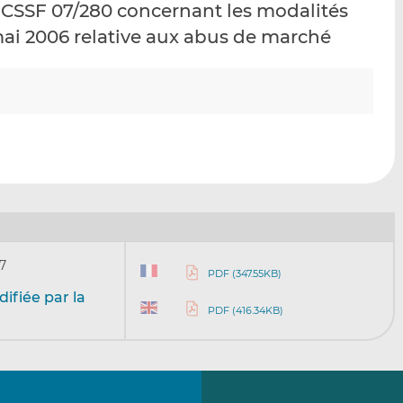
e CSSF 07/280 concernant les modalités
p
r
r
 mai 2006 relative aux abus de marché
a
s
s
r
u
u
e
r
r
m
L
F
a
i
a
i
n
c
l
k
e
e
b
d
o
I
o
n
k
7
PDF (347.55KB)
ifiée par la
PDF (416.34KB)