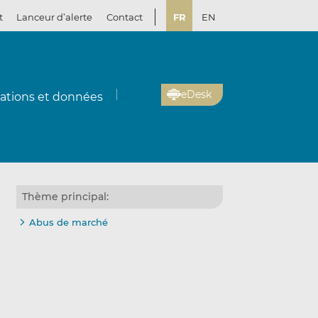
t
Lanceur d’alerte
Contact
FR
EN
eDesk
cations et données
Thème principal:
Abus de marché