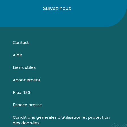
Suivez-nous
Suivez-
Suivez-
nous
nous
sur
sur
LinkedIn
Vimeo
Contact
Aide
Liens utiles
Abonnement
Flux RSS
Espace presse
Conditions générales d’utilisation et protection
des données