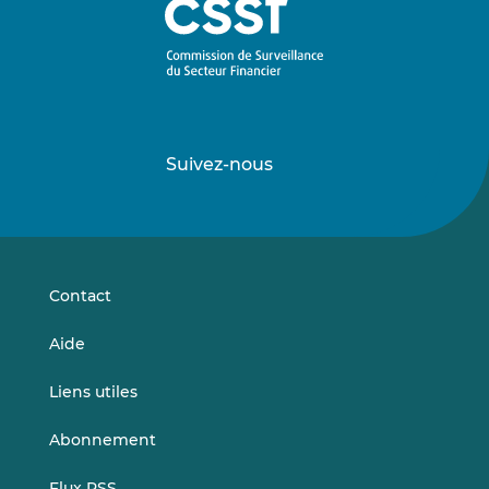
Suivez-nous
Suivez-
Suivez-
nous
nous
sur
sur
LinkedIn
Vimeo
Contact
Aide
Liens utiles
Abonnement
Flux RSS