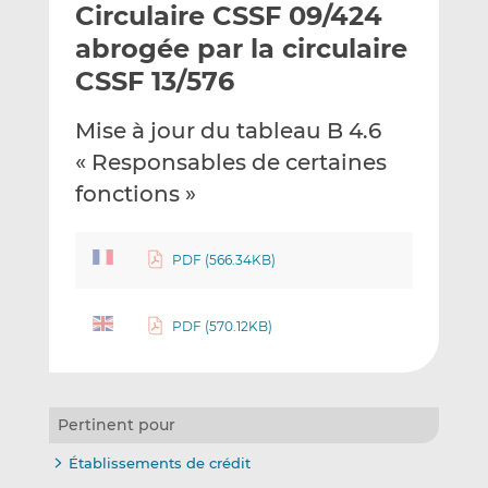
Circulaire CSSF 09/424
y
a
a
e
g
g
abrogée par la circulaire
r
e
e
CSSF 13/576
p
r
r
a
s
s
Mise à jour du tableau B 4.6
r
u
u
« Responsables de certaines
e
r
r
m
L
F
fonctions »
a
i
a
i
n
c
PDF (566.34KB)
l
k
e
e
b
d
o
PDF (570.12KB)
I
o
n
k
Pertinent pour
Établissements de crédit