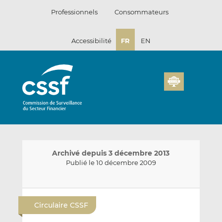
Passer
Professionnels
Consommateurs
au
contenu
Accessibilité
FR
EN
Archivé depuis 3 décembre 2013
Publié le 10 décembre 2009
E
P
P
n
a
a
Circulaire CSSF
v
r
r
o
t
t