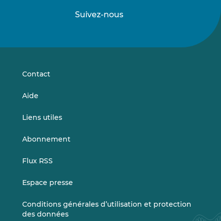
Suivez-nous
Suivez-
Suivez-
nous
nous
sur
sur
LinkedIn
Vimeo
Contact
Aide
Liens utiles
Abonnement
Flux RSS
Espace presse
Conditions générales d’utilisation et protection
des données