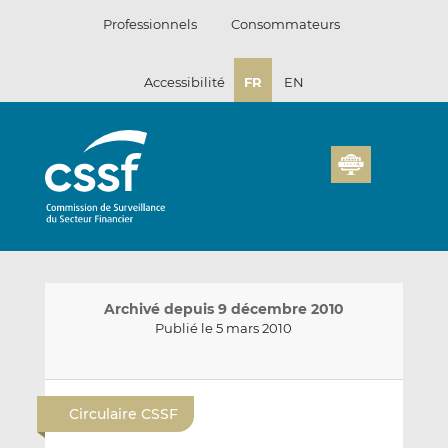
Passer
Professionnels
Consommateurs
au
contenu
Accessibilité
FR
EN
Archivé depuis 9 décembre 2010
Publié le 5 mars 2010
E
P
P
n
a
a
Circulaire CSSF
v
r
r
o
t
t