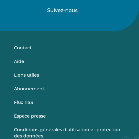
Suivez-nous
Suivez-
Suivez-
nous
nous
sur
sur
LinkedIn
Vimeo
Contact
Aide
Liens utiles
Abonnement
Flux RSS
Espace presse
Conditions générales d’utilisation et protection
des données