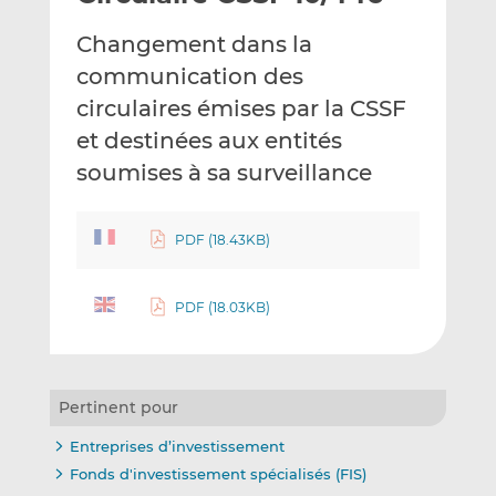
e
g
g
Changement dans la
r
e
e
p
r
r
communication des
a
s
s
circulaires émises par la CSSF
r
u
u
et destinées aux entités
e
r
r
soumises à sa surveillance
m
L
F
a
i
a
i
n
c
PDF (18.43KB)
l
k
e
e
b
d
o
PDF (18.03KB)
I
o
n
k
Pertinent pour
Entreprises d’investissement
Fonds d'investissement spécialisés (FIS)