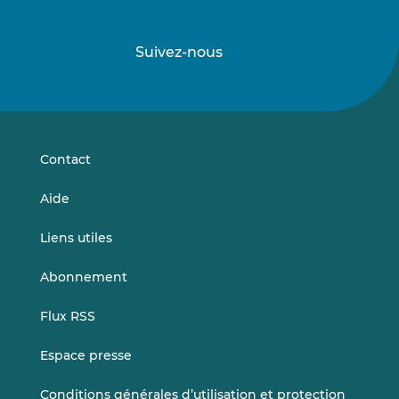
Suivez-nous
Suivez-
Suivez-
nous
nous
sur
sur
LinkedIn
Vimeo
Contact
Aide
Liens utiles
Abonnement
Flux RSS
Espace presse
Conditions générales d’utilisation et protection