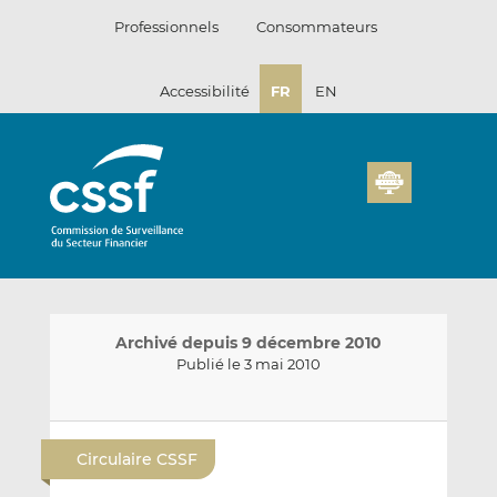
Passer
Professionnels
Consommateurs
au
contenu
Accessibilité
FR
EN
Archivé depuis 9 décembre 2010
Publié le 3 mai 2010
E
P
P
n
a
a
Circulaire CSSF
v
r
r
o
t
t