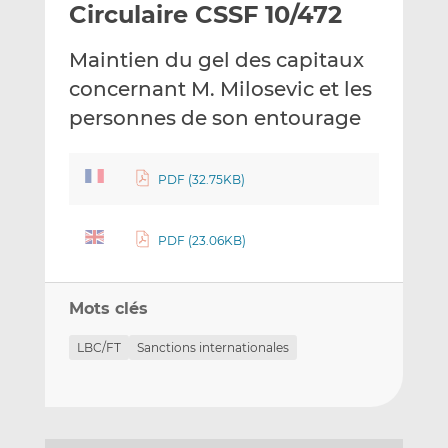
Circulaire CSSF 10/472
y
a
a
e
g
g
Maintien du gel des capitaux
r
e
e
p
r
r
concernant M. Milosevic et les
a
s
s
personnes de son entourage
r
u
u
e
r
r
m
L
F
PDF (32.75KB)
a
i
a
i
n
c
PDF (23.06KB)
l
k
e
e
b
d
o
Mots clés
I
o
n
k
LBC/FT
Sanctions internationales