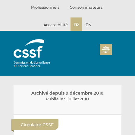
Passer
Professionnels
Consommateurs
au
contenu
Accessibilité
FR
EN
Archivé depuis 9 décembre 2010
Publié le 9 juillet 2010
E
P
P
n
a
a
Circulaire CSSF
v
r
r
o
t
t