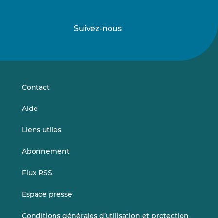
Suivez-nous
Suivez-
Suivez-
nous
nous
sur
sur
LinkedIn
Vimeo
Contact
Aide
Liens utiles
Abonnement
Flux RSS
Espace presse
Conditions générales d’utilisation et protection