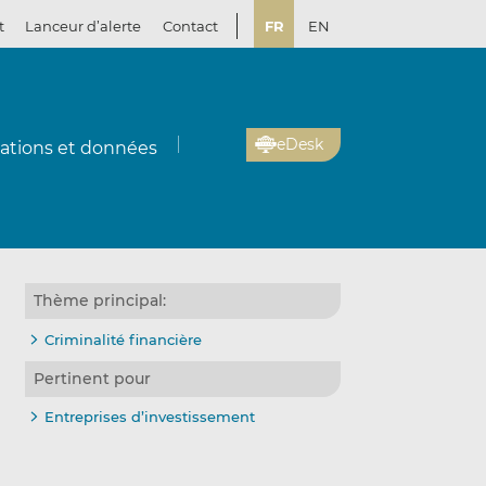
t
Lanceur d’alerte
Contact
FR
EN
eDesk
cations et données
Thème principal:
Criminalité financière
Pertinent pour
Entreprises d’investissement