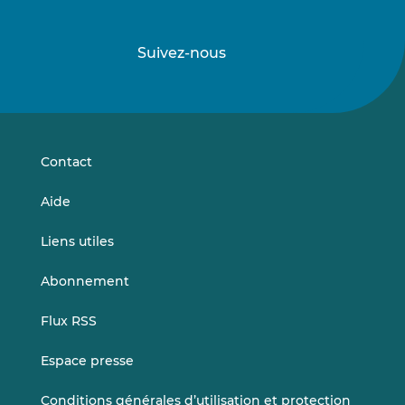
Suivez-nous
Suivez-
Suivez-
nous
nous
sur
sur
LinkedIn
Vimeo
Contact
Aide
Liens utiles
Abonnement
Flux RSS
Espace presse
Conditions générales d’utilisation et protection