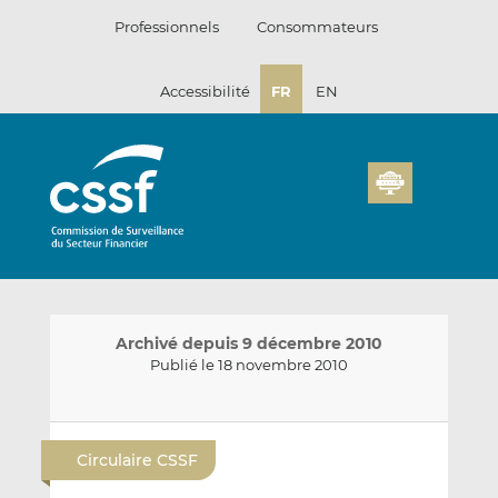
Passer
Professionnels
Consommateurs
au
contenu
Accessibilité
FR
EN
Archivé depuis 9 décembre 2010
Publié le 18 novembre 2010
E
P
P
n
a
a
Circulaire CSSF
v
r
r
o
t
t