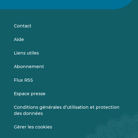
nous
nous
sur
sur
LinkedIn
Vimeo
Contact
Aide
Liens utiles
Abonnement
Flux RSS
Espace presse
Conditions générales d’utilisation et protection
des données
Gérer les cookies