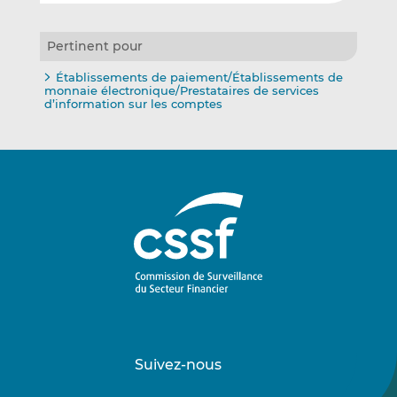
Pertinent pour
Établissements de paiement/Établissements de
monnaie électronique/Prestataires de services
d’information sur les comptes
Suivez-nous
Suivez-
Suivez-