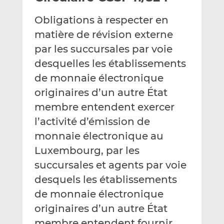
e
g
g
Obligations à respecter en
r
e
e
p
r
r
matière de révision externe
a
s
s
par les succursales par voie
r
u
u
desquelles les établissements
e
r
r
de monnaie électronique
m
L
F
a
i
a
originaires d’un autre État
i
n
c
membre entendent exercer
l
k
e
l’activité d’émission de
e
b
d
o
monnaie électronique au
I
o
Luxembourg, par les
n
k
succursales et agents par voie
desquels les établissements
de monnaie électronique
originaires d’un autre État
membre entendent fournir