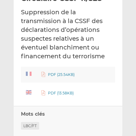
e
g
g
Suppression de la
r
e
e
p
r
r
transmission à la CSSF des
a
s
s
déclarations d’opérations
r
u
u
suspectes relatives à un
e
r
r
éventuel blanchiment ou
m
L
F
a
i
a
financement du terrorisme
i
n
c
l
k
e
e
b
PDF (25.54KB)
d
o
I
o
PDF (13.58KB)
n
k
Mots clés
LBC/FT