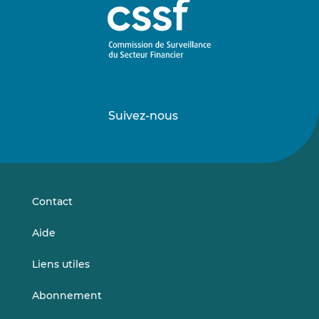
Suivez-nous
Suivez-
Suivez-
nous
nous
sur
sur
LinkedIn
Vimeo
Contact
Aide
Liens utiles
Abonnement