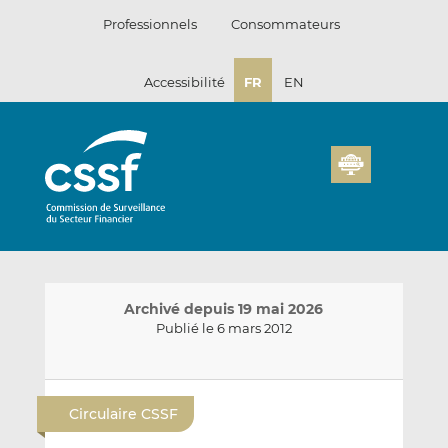
Passer
Professionnels
Consommateurs
au
contenu
Accessibilité
FR
EN
Archivé depuis 19 mai 2026
Publié le 6 mars 2012
E
P
P
n
a
a
Circulaire CSSF
v
r
r
o
t
t