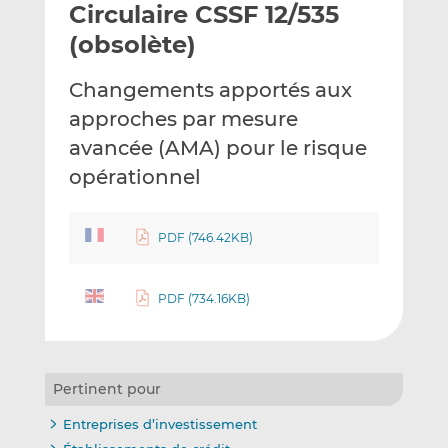
Circulaire CSSF 12/535
y
a
a
e
g
g
(obsolète)
r
e
e
p
r
r
Changements apportés aux
a
s
s
approches par mesure
r
u
u
avancée (AMA) pour le risque
e
r
r
m
L
F
opérationnel
a
i
a
i
n
c
PDF (746.42KB)
l
k
e
e
b
d
o
PDF (734.16KB)
I
o
n
k
Pertinent pour
Entreprises d’investissement