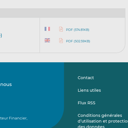
PDF (574.81KB)
)
PDF (502.59KB)
Contact
-nous
Suivez-
Suivez-
Liens utiles
nous
nous
sur
sur
Flux RSS
LinkedIn
Vimeo
Conditions générales
teur Financier,
d’utilisation et protecti
des données