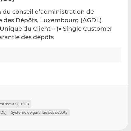
p
r
r
n du conseil d’administration de
a
s
s
r
u
u
tie des Dépôts, Luxembourg (AGDL)
e
r
r
e Unique du Client » (« Single Customer
m
L
F
garantie des dépôts
a
i
a
i
n
c
l
k
e
e
b
d
o
I
o
n
k
estisseurs (CPDI)
GDL)
Système de garantie des dépôts