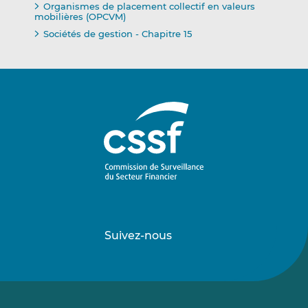
Organismes de placement collectif en valeurs
mobilières (OPCVM)
Sociétés de gestion - Chapitre 15
Suivez-nous
Suivez-
Suivez-
nous
nous
sur
sur
LinkedIn
Vimeo