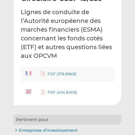
e
g
g
Lignes de conduite de
r
e
e
p
r
r
l’Autorité européenne des
a
s
s
marchés financiers (ESMA)
r
u
u
concernant les fonds cotés
e
r
r
(ETF) et autres questions liées
m
L
F
a
i
a
aux OPCVM
i
n
c
l
k
e
e
b
PDF (378.89KB)
d
o
I
o
PDF (404.82KB)
n
k
Pertinent pour
Entreprises d’investissement