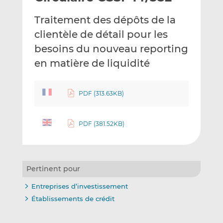
e
g
g
Traitement des dépôts de la
r
e
e
p
r
r
clientèle de détail pour les
a
s
s
besoins du nouveau reporting
r
u
u
en matière de liquidité
e
r
r
m
L
F
a
i
a
PDF (313.63KB)
i
n
c
l
k
e
e
b
PDF (381.52KB)
d
o
I
o
n
k
Pertinent pour
Entreprises d’investissement
Établissements de crédit