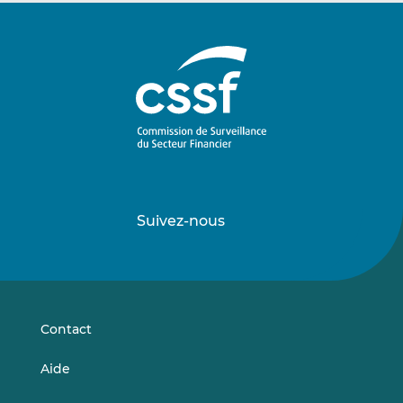
Suivez-nous
Suivez-
Suivez-
nous
nous
sur
sur
LinkedIn
Vimeo
Contact
Aide