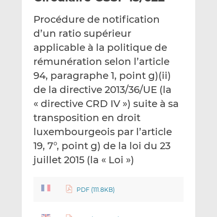
e
g
g
Procédure de notification
r
e
e
p
r
r
d’un ratio supérieur
a
s
s
applicable à la politique de
r
u
u
rémunération selon l’article
e
r
r
94, paragraphe 1, point g)(ii)
m
L
F
a
i
a
de la directive 2013/36/UE (la
i
n
c
« directive CRD IV ») suite à sa
l
k
e
transposition en droit
e
b
d
o
luxembourgeois par l’article
I
o
19, 7°, point g) de la loi du 23
n
k
juillet 2015 (la « Loi »)
PDF (111.8KB)