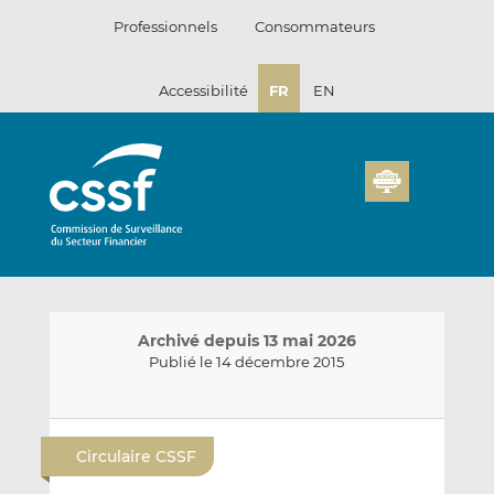
Passer
Professionnels
Consommateurs
au
contenu
Accessibilité
FR
EN
Archivé depuis 13 mai 2026
Publié le 14 décembre 2015
E
P
P
n
a
a
Circulaire CSSF
v
r
r
o
t
t