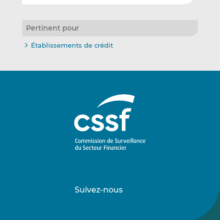
Pertinent pour
Établissements de crédit
Suivez-nous
Suivez-
Suivez-
nous
nous