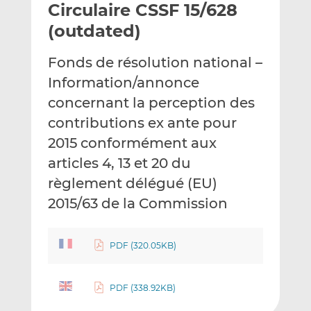
Circulaire CSSF 15/628
y
a
a
e
g
g
(outdated)
r
e
e
p
r
r
Fonds de résolution national –
a
s
s
Information/annonce
r
u
u
concernant la perception des
e
r
r
m
L
F
contributions ex ante pour
a
i
a
2015 conformément aux
i
n
c
articles 4, 13 et 20 du
l
k
e
règlement délégué (EU)
e
b
d
o
2015/63 de la Commission
I
o
n
k
PDF (320.05KB)
PDF (338.92KB)