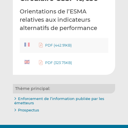
e
g
g
Orientations de l’ESMA
r
e
e
p
r
r
relatives aux indicateurs
a
s
s
alternatifs de performance
r
u
u
e
r
r
m
L
F
PDF (442.91KB)
a
i
a
i
n
c
PDF (323.75KB)
l
k
e
e
b
d
o
I
o
Thème principal:
n
k
Enforcement de l’information publiée par les
émetteurs
Prospectus