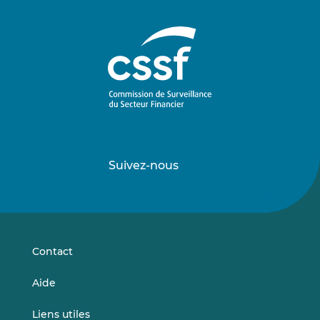
Suivez-nous
Suivez-
Suivez-
nous
nous
sur
sur
LinkedIn
Vimeo
Contact
Aide
Liens utiles