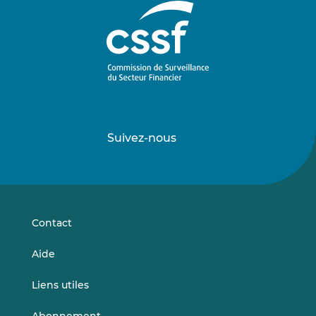
Suivez-nous
Suivez-
Suivez-
nous
nous
sur
sur
LinkedIn
Vimeo
Contact
Aide
Liens utiles