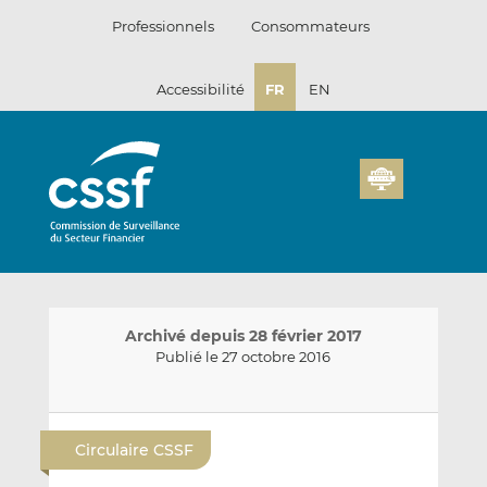
Passer
Professionnels
Consommateurs
au
contenu
Accessibilité
FR
EN
Archivé depuis 28 février 2017
Publié le 27 octobre 2016
E
P
P
n
a
a
Circulaire CSSF
v
r
r
o
t
t