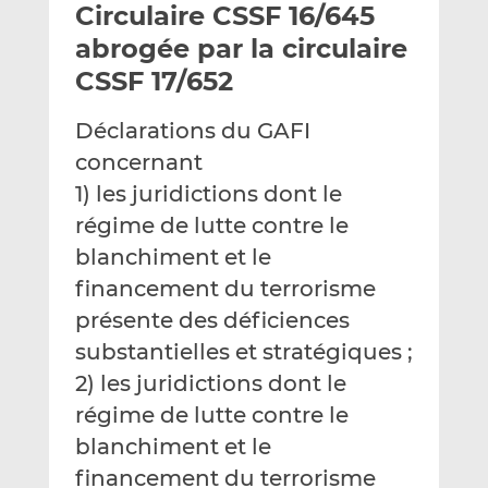
Circulaire CSSF 16/645
y
a
a
e
g
g
abrogée par la circulaire
r
e
e
CSSF 17/652
p
r
r
a
s
s
Déclarations du GAFI
r
u
u
concernant
e
r
r
m
L
F
1) les juridictions dont le
a
i
a
régime de lutte contre le
i
n
c
blanchiment et le
l
k
e
financement du terrorisme
e
b
d
o
présente des déficiences
I
o
substantielles et stratégiques ;
n
k
2) les juridictions dont le
régime de lutte contre le
blanchiment et le
financement du terrorisme