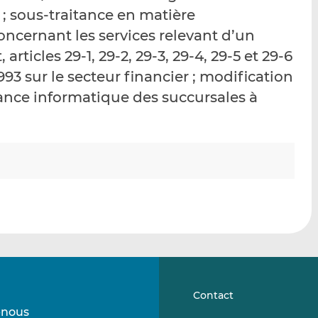
p
r
r
; sous-traitance en matière
a
s
s
oncernant les services relevant d’un
r
u
u
ticles 29-1, 29-2, 29-3, 29-4, 29-5 et 29-6
e
r
r
m
L
F
1993 sur le secteur financier ; modification
a
i
a
tance informatique des succursales à
i
n
c
l
k
e
e
b
d
o
I
o
n
k
Contact
-nous