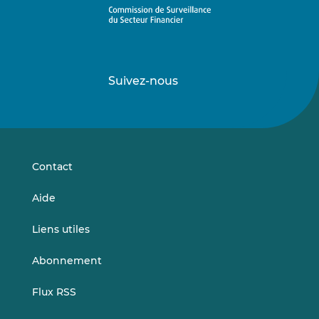
Suivez-nous
Suivez-
Suivez-
nous
nous
sur
sur
LinkedIn
Vimeo
Contact
Aide
Liens utiles
Abonnement
Flux RSS