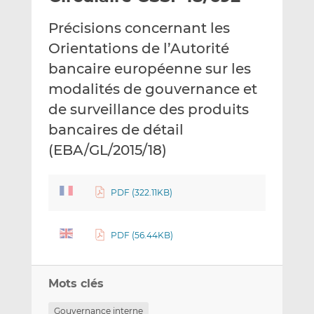
e
g
g
Précisions concernant les
r
e
e
p
r
r
Orientations de l’Autorité
a
s
s
bancaire européenne sur les
r
u
u
modalités de gouvernance et
e
r
r
de surveillance des produits
m
L
F
a
i
a
bancaires de détail
i
n
c
(EBA/GL/2015/18)
l
k
e
e
b
d
o
PDF (322.11KB)
I
o
n
k
PDF (56.44KB)
Mots clés
Gouvernance interne