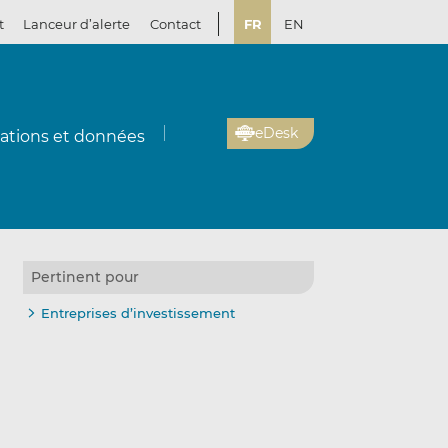
t
Lanceur d’alerte
Contact
FR
EN
eDesk
cations et données
Pertinent pour
Entreprises d’investissement