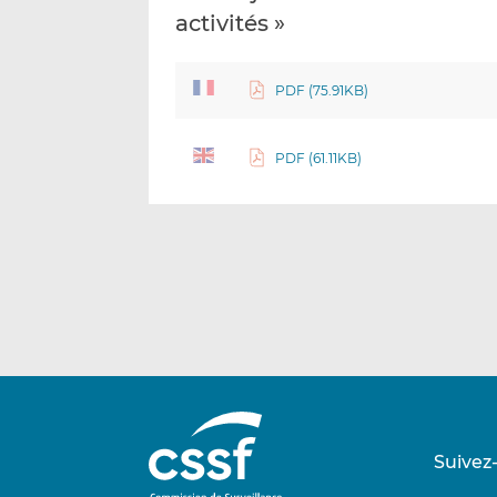
activités »
PDF (75.91KB)
PDF (61.11KB)
Suivez