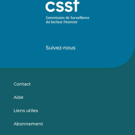
Suivez-nous
Suivez-
Suivez-
nous
nous
sur
sur
LinkedIn
Vimeo
Contact
Aide
Liens utiles
Abonnement