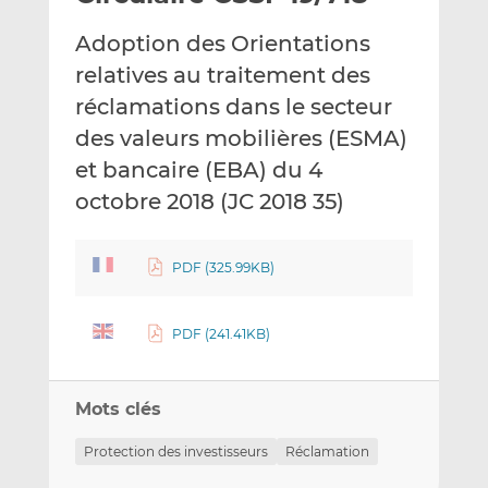
e
g
g
Adoption des Orientations
r
e
e
p
r
r
relatives au traitement des
a
s
s
réclamations dans le secteur
r
u
u
des valeurs mobilières (ESMA)
e
r
r
et bancaire (EBA) du 4
m
L
F
a
i
a
octobre 2018 (JC 2018 35)
i
n
c
l
k
e
e
b
PDF (325.99KB)
d
o
I
o
PDF (241.41KB)
n
k
Mots clés
Protection des investisseurs
Réclamation