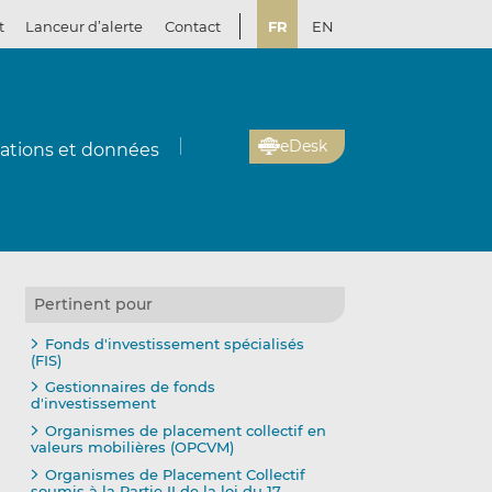
t
Lanceur d’alerte
Contact
FR
EN
eDesk
cations et données
Pertinent pour
Fonds d'investissement spécialisés
(FIS)
Gestionnaires de fonds
d'investissement
Organismes de placement collectif en
valeurs mobilières (OPCVM)
Organismes de Placement Collectif
soumis à la Partie II de la loi du 17